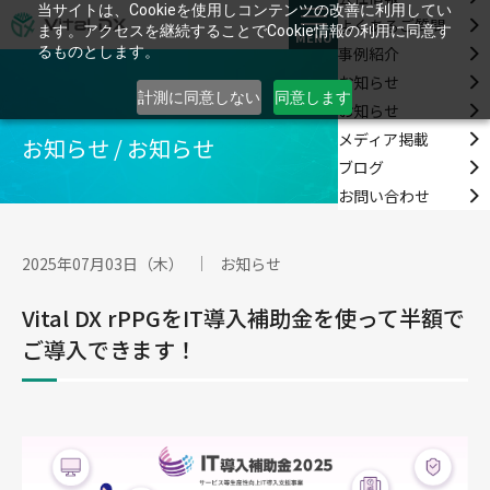
当サイトは、Cookieを使用しコンテンツの改善に利用してい
よくあるご質問
ます。アクセスを継続することでCookie情報の利用に同意す
MENU
事例紹介
るものとします。
お知らせ
計測に同意しない
同意します
お知らせ
メディア掲載
お知らせ / お知らせ
ブログ
お問い合わせ
2025年07月03日（木）
お知らせ
Vital DX rPPGをIT導入補助金を使って半額で
ご導入できます！