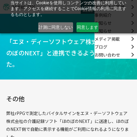
当サイトは、Cookieを使用しコンテンツの改善に利用してい
よくあるご質問
ます。アクセスを継続することでCookie情報の利用に同意す
MENU
事例紹介
るものとします。
お知らせ
計測に同意しない
同意します
お知らせ
メディア掲載
「エヌ・ディーソフトウェア株式会社の「ほ
ブログ
のぼのNEXT」と連携できるようになりまし
お問い合わせ
た。
その他
弊社rPPGで測定したバイタルサインをエヌ・デーソフトウェア
株式会社の介護記録ソフト「ほのぼのNEXT」に送達し、ほのぼ
のNEXT側で自動に表示する機能がご利用になれるようになりま