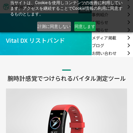
当サイトは、Cookieを使用しコンテンツの改善に利用してい
よくあるご質問
ます。アクセスを継続することでCookie情報の利用に同意す
MENU
事例紹介
るものとします。
お知らせ
計測に同意しない
同意します
お知らせ
メディア掲載
Vital DX リストバンド
ブログ
お問い合わせ
腕時計感覚でつけられるバイタル測定ツール