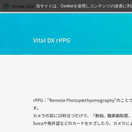
当サイトは、Cookieを使用しコンテンツの改善に
Vital DX rPPG
rPPG："Remote Photoplethysmog
す。
カメラの前に10秒立つだけで、「脈拍、酸素飽和度
Suicaや免許証などのカードをかざしたり、カメラ