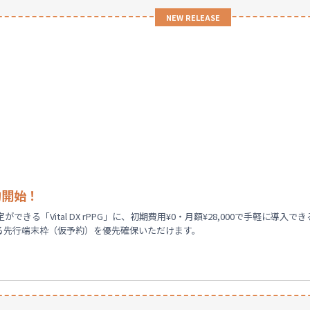
NEW RELEASE
予約開始！
る「Vital DX rPPG」に、初期費用¥0・月額¥28,000で手軽に導
る先行端末枠（仮予約）を優先確保いただけます。