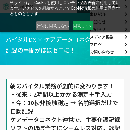
当サイトは、Cookieを使用しコンテンツの改善に利用してい
よくあるご質問
ます。アクセスを継続することでCookie情報の利用に同意す
MENU
事例紹介
るものとします。
お知らせ
計測に同意しない
同意します
お知らせ
メディア掲載
バイタルDX × ケアデータコネクト連携で、
ブログ
記録の手間がほぼゼロに！
お問い合わせ
朝のバイタル業務が劇的に変わります！
・従来：2時間以上かかる測定＋手入力
・今：10秒非接触測定 → 名前選択だけで
自動記録
ケアデータコネクト連携で、主要介護記録
ソフトのほぼ全てにシームレス対応。転記