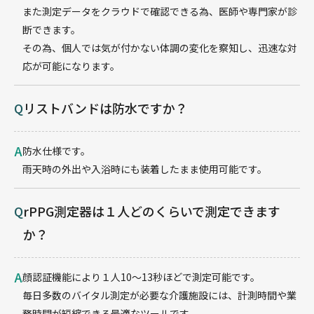
また測定データをクラウドで確認できる為、医師や専門家が診
断できます。
その為、個人では気が付かない体調の変化を察知し、迅速な対
応が可能になります。
Q
リストバンドは防水ですか？
A
防水仕様です。
雨天時の外出や入浴時にも装着したまま使用可能です。
Q
rPPG測定器は１人どのくらいで測定できます
か？
A
顔認証機能により１人10〜13秒ほどで測定可能です。
毎日多数のバイタル測定が必要な介護施設には、計測時間や業
務時間が短縮できる最適なツールです。