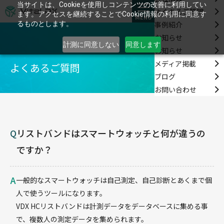
当サイトは、Cookieを使用しコンテンツの改善に利用してい
よくあるご質問
ます。アクセスを継続することでCookie情報の利用に同意す
MENU
事例紹介
るものとします。
お知らせ
計測に同意しない
同意します
お知らせ
メディア掲載
よくあるご質問
ブログ
お問い合わせ
Q
リストバンドはスマートウォッチと何が違うの
ですか？
A
一般的なスマートウォッチは自己測定、自己診断とあくまで個
人で使うツールになります。
VDX HCリストバンドは計測データをデータベースに集める事
で、複数人の測定データを集められます。